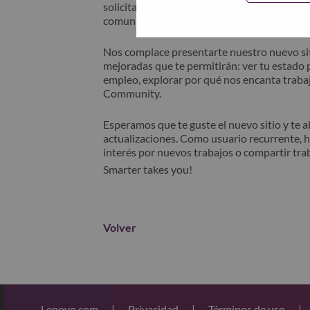
solicitante" en el asunto de su correo elec
comunicará contigo para obtener asistencia 
Nos complace presentarte nuestro nuevo sit
mejoradas que te permitirán: ver tu estado p
empleo, explorar por qué nos encanta trabaj
Community.
Esperamos que te guste el nuevo sitio y te 
actualizaciones. Como usuario recurrente, 
interés por nuevos trabajos o compartir tra
Smarter takes you!
Volver
Lenovo.com
|
Privacidad
|
Términos de uso
|