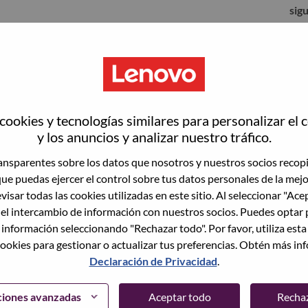
sig
ookies y tecnologías similares para personalizar el 
y los anuncios y analizar nuestro tráfico.
nsparentes sobre los datos que nosotros y nuestros socios recop
que puedas ejercer el control sobre tus datos personales de la mej
visar todas las cookies utilizadas en este sitio. Al seleccionar "Ace
 el intercambio de información con nuestros socios. Puedes optar 
to vacante actual, tenemos su correo electrónico
lvidó su contraseña?" para restablecer e iniciar
 información seleccionando "Rechazar todo". Por favor, utiliza est
ookies para gestionar o actualizar tus preferencias. Obtén más in
Declaración de Privacidad
.
egistrarte como nuevo usuario, comunícate con
support@lenovo.com
con los detalles del error y
ciones avanzadas
Aceptar todo
Recha
ncluye "Problema de inicio de sesión del