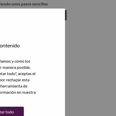
uiendo unos pasos sencillos
Regístrate
contenido
ilamos y cómo los
or manera posible.
ptar todo", aceptas el
por rechazar esta
a herramienta de
formación en nuestra
zar todo