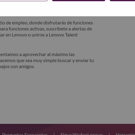
trónico. Un miembro de nuestro equipo se
después de la revisión.
io de empleo, donde disfrutarás de funciones
ara funciones activas, suscribete a alertas de
ar en Lenovo o unirse a Lenovo Talent
alentamos a aprovechar al máximo las
hacemos que sea muy simple buscar y enviar tu
bajos con amigos.
Preguntas Frecuentes
|
Sigue WeAreLenovo
|
Herramie