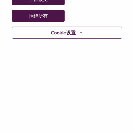
拒绝所有
登陆
Cookie设置
忘记密码了？
若你曾近期申请过我们的职位，你的电子邮箱将留存于
系统中；你可以选择“忘记密码”重新设定你的登入资料。
如遇上登录问题或无法注册为新用户时，请联系我们的
人力资源团队
hrsupport@lenovo.com
请在邮件的主题注
明“Application login issue”, 并提供你遇到的问题及截图。
我们会尽快与你联系。
我们非常荣幸和你分享我们全新的求职页面，你可以通
过全新的功能，随时查看你所申请的职位状态，订阅新
职位发布资讯，了解工作在联想的故事，及加入联想人
才社区。