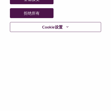
拒绝所有
登陆
Cookie设置
忘记密码了？
若你曾近期申请过我们的职位，你的电子邮箱将留存于
系统中；你可以选择“忘记密码”重新设定你的登入资料。
如遇上登录问题或无法注册为新用户时，请联系我们的
人力资源团队
hrsupport@lenovo.com
请在邮件的主题注
明“Application login issue”, 并提供你遇到的问题及截图。
我们会尽快与你联系。
我们非常荣幸和你分享我们全新的求职页面，你可以通
过全新的功能，随时查看你所申请的职位状态，订阅新
职位发布资讯，了解工作在联想的故事，及加入联想人
才社区。