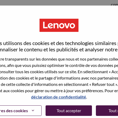
com
 utilisons des cookies et des technologies similaires
naliser le contenu et les publicités et analyser notre 
e transparents sur les données que nous et nos partenaires collec
sons, afin que vous puissiez optimiser le contrôle de vos données pe
nsulter tous les cookies utilisés sur ce site. En sélectionnant « Ac
ation des cookies et le partage d'informations avec nos partenaire
sauvegardé votre adresse email dans nos
de cette collecte d'informations en sélectionnant « Refuser tout ». 
 pour réinitialiser votre compte et vous
 aux cookies pour gérer ou mettre à jour vos préférences. Pour en
déclaration de confidentialité
.
 connecter ou pour vous inscrire, merci de
te:
hrsupport@lenovo.com
et de décrire en anglais
es des cookies
Tout accepter
Tout 
nclure "applicant Login Issue" dans l'objet du