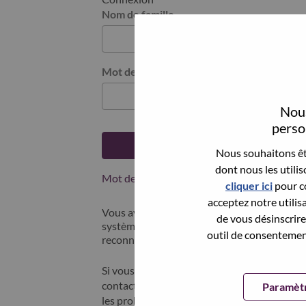
Nom de famille
Mot de passe
Nous
person
Se connecter
Nous souhaitons êtr
dont nous les utili
Mot de passe oublié ?
cliquer ici
pour co
acceptez notre utilis
Vous avez postulé récemment ? Nous avons 
de vous désinscrire 
systèmes; sélectionner "mot de passe oublié"
outil de consentement
reconnecter.
Si vous rencontrez des difficultés pour vous
contacter nos équipes RH à l'adresse suivan
Paramètr
les problèmes que vous rencontrez. Merci d'i