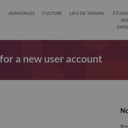
AVANTAGES
CULTURE
LIEU DE TRAVAIL
ÉTUDI
JE
DIP
 for a new user account
No
Si 