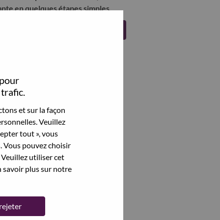
pte en quelques étapes simples.
Register
 pour
trafic.
tons et sur la façon
rsonnelles. Veuillez
cepter tout », vous
s. Vous pouvez choisir
Veuillez utiliser cet
 savoir plus sur notre
rejeter