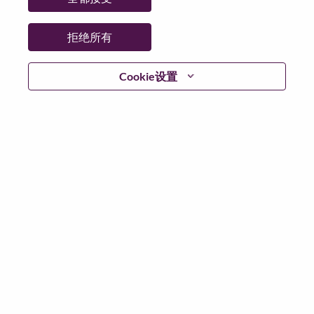
拒绝所有
登陆
Cookie设置
忘记密码了？
若你曾近期申请过我们的职位，你的电子邮箱将留存于
系统中；你可以选择“忘记密码”重新设定你的登入资料。
如遇上登录问题或无法注册为新用户时，请联系我们的
人力资源团队
hrsupport@lenovo.com
请在邮件的主题注
明“Application login issue”, 并提供你遇到的问题及截图。
我们会尽快与你联系。
我们非常荣幸和你分享我们全新的求职页面，你可以通
过全新的功能，随时查看你所申请的职位状态，订阅新
职位发布资讯，了解工作在联想的故事，及加入联想人
才社区。