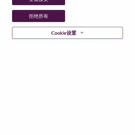
拒绝所有
登陆
Cookie设置
忘记密码了？
若你曾近期申请过我们的职位，你的电子邮箱将留存于
系统中；你可以选择“忘记密码”重新设定你的登入资料。
如遇上登录问题或无法注册为新用户时，请联系我们的
人力资源团队
hrsupport@lenovo.com
请在邮件的主题注
明“Application login issue”, 并提供你遇到的问题及截图。
我们会尽快与你联系。
我们非常荣幸和你分享我们全新的求职页面，你可以通
过全新的功能，随时查看你所申请的职位状态，订阅新
职位发布资讯，了解工作在联想的故事，及加入联想人
才社区。