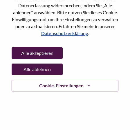
Datenerfassung widersprechen, indem Sie „Alle
Passwort
ablehnen“ auswählen. Bitte nutzen Sie dieses Cookie
Einwilligungstool, um Ihre Einstellungen zu verwalten
oder zu aktualisieren. Erfahren Sie mehr in unserer
Datenschutzerklärung
.
Anmelden
Alle akzeptieren
Passwort vergessen?
Alle ablehnen
Wenn Sie sich erst vor kurzem für eine offene Stelle
beworben haben, haben wir Ihre E-Mail in unserem
System gespeichert; bitte wählen Sie "Passwort
Cookie-Einstellungen
vergessen", um Ihr Passwort zurückzusetzen und sich
einzuloggen.
Wenn Sie Probleme beim Einloggen und/ oder bei der
Registrierung als neuer Benutzer haben, wenden Sie sich
bitte an unser HR-Team unter
hrsupport@lenovo.com
nd
teilen Sie uns die Einzelheiten Ihrer Fehlermeldung sowie