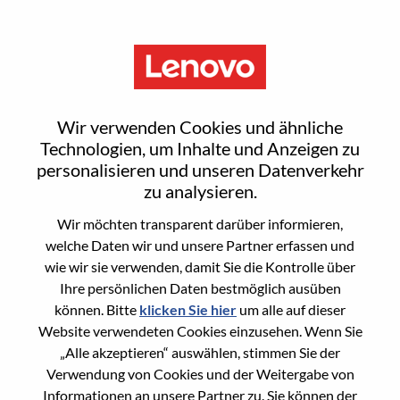
Menu
Sign In or Register for a new
Wir verwenden Cookies und ähnliche
user account
Technologien, um Inhalte und Anzeigen zu
personalisieren und unseren Datenverkehr
zu analysieren.
Wir möchten transparent darüber informieren,
welche Daten wir und unsere Partner erfassen und
wie wir sie verwenden, damit Sie die Kontrolle über
Bereits registrierter Benutzer
Ihre persönlichen Daten bestmöglich ausüben
können. Bitte
klicken Sie hier
um alle auf dieser
Anmeldung
Website verwendeten Cookies einzusehen. Wenn Sie
Nachname
„Alle akzeptieren“ auswählen, stimmen Sie der
Verwendung von Cookies und der Weitergabe von
Informationen an unsere Partner zu. Sie können der