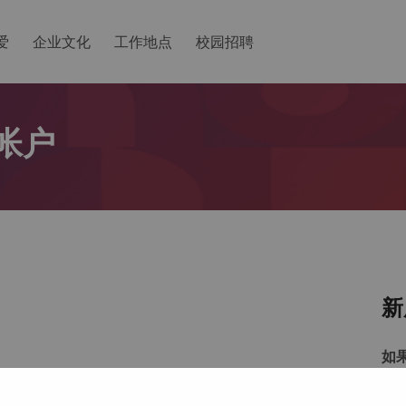
爱
企业文化
工作地点
校园招聘
帐户
新
如
以