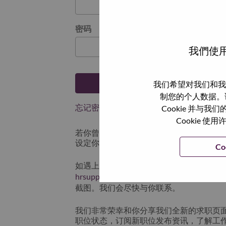
密码
我們使用
登陆
我们希望对我们和我
制您的个人数据。
忘记密码了？
Cookie 并
Cookie
若你曾近期申请过我们的职位，你的电子邮
设定你的登入资料。
Co
如遇上登录问题或无法注册为新用户时，
hrsupport@lenovo.com
请在邮件的主题注明“App
截图。我们会尽快与你联系。
我们非常荣幸和你分享我们全新的求职页
职位状态，订阅新职位发布资讯，了解工