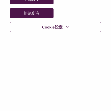
州/省/縣：
North Carolina
城市：
Morrisville
拒絕所有
更多地點：
United States of America
日期：
週四, 五月 14, 2026
Cookie設定
工作時間：
Full-time
Additional Locations
:
* United States of America - North Carolina - Morrisville
在 Lenovo 工作的好處
We are Lenovo. We do what we say. We own what we do.
We WOW our customers.
Lenovo is a US$83 billion revenue global technology
powerhouse, ranked #196 in the Fortune Global 500, and
serving millions of customers every day in 180 markets.