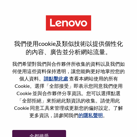
功能
AI Application Development
我們使用cookie及類似技術以提供個性化
Engineer
的內容、廣告並分析網站流量。
我們希望對我們與合作夥伴所收集的資料以及我們如
何使用這些資料保持透明，讓您能夠更好地掌控您的
個人資料。
請點擊此處
查看本網站使用的所有
Cookie。選擇「全部接受」即表示您同意我們使用
一般信息
Cookie 並與合作夥伴分享資訊。您可以選擇點選
「全部拒絕」來拒絕此類資訊的收集。請使用此
Cookie 同意工具來管理或更新您的偏好設定。了解
參考編號
WD00098743
更多資訊，請參閱我們
的隱私聲明
。
職業領域：
硬體工程
國家/地區：
美國
全都接受