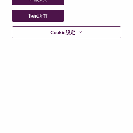
更多地點：
China
日期：
週三, 六月 17, 2026
拒絕所有
工作時間：
Full-time
Cookie設定
Additional Locations
:
* China - Beijing - 北京（Beijing）
在 Lenovo 工作的好處
We are Lenovo. We do what we say. We own what we do.
We WOW our customers.
Lenovo is a US$83 billion revenue global technology
powerhouse, ranked #153 in the Fortune Global 500, and
serving millions of customers every day in 180 markets.
Focused on a bold vision to deliver Smarter Technology
for All, Lenovo has built on its success as the world’s