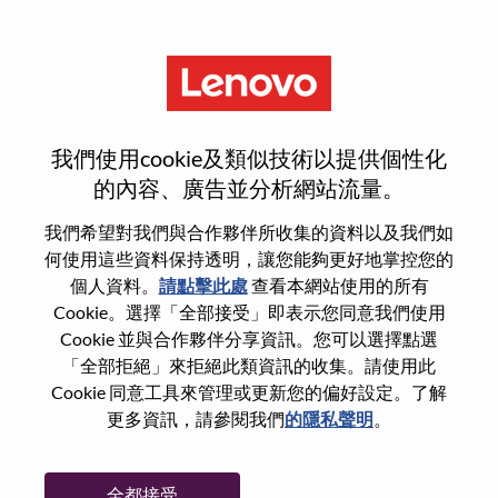
功能
Algorithm Engineering
我們使用cookie及類似技術以提供個性化
的內容、廣告並分析網站流量。
我們希望對我們與合作夥伴所收集的資料以及我們如
何使用這些資料保持透明，讓您能夠更好地掌控您的
一般信息
個人資料。
請點擊此處
查看本網站使用的所有
Cookie。選擇「全部接受」即表示您同意我們使用
Cookie 並與合作夥伴分享資訊。您可以選擇點選
參考編號
WD00100715
「全部拒絕」來拒絕此類資訊的收集。請使用此
職業領域：
硬體工程
Cookie 同意工具來管理或更新您的偏好設定。了解
國家/地區：
中國
更多資訊，請參閱我們
的隱私聲明
。
州/省/縣：
Beijing
城市：
北京（Beijing）
全都接受