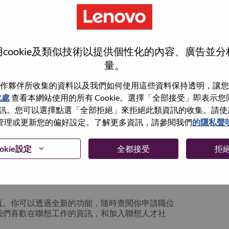
cookie及類似技術以提供個性化的內容、廣告並
量。
作夥伴所收集的資料以及我們如何使用這些資料保持透明，讓您
此處
查看本網站使用的所有 Cookie。選擇「全部接受」即表示您同意
。您可以選擇點選「全部拒絕」來拒絕此類資訊的收集。請使用此 
管理或更新您的偏好設定。了解更多資訊，請參閱我們
的隱私聲
你可以選擇”忘記密碼”重新設定你的登入資料
okie設定
全都接受
拒
絡我們的人力資源部門
hrsupport@lenovo.com
請
n issue” 及在郵件中例明你遇到的問題和附上截圖。我們
頁。你可以透過全新的功能，隨時查閱你申請職位
我們喜歡在聯想工作的資訊，和加入聯想人才社