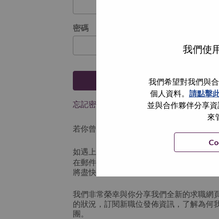
密碼
我們使用
登入
我們希望對我們與合
個人資料。
請點擊
忘記密碼了？
並與合作夥伴分享資訊
來
若你曾使用你的電子郵件申請我們的職位，
Co
如遇上登入問題，或無法建立帳號。請連
在郵件的主題寫上 “Application logi
將盡快與你聯絡。
我們非常榮幸與你分享我們全新的求職網
的狀況，訂閱新職位發佈資訊，了解為何
團。