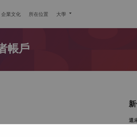
企業文化
所在位置
大學
者帳戶
新
還
戶