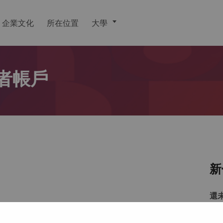
企業文化
所在位置
大學
者帳戶
新
還
戶