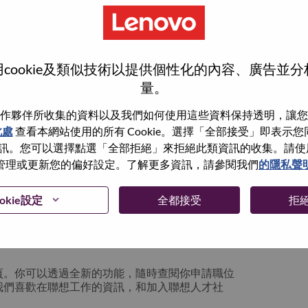
cookie及類似技術以提供個性化的內容、廣告並
量。
作夥伴所收集的資料以及我們如何使用這些資料保持透明，讓您
此處
查看本網站使用的所有 Cookie。選擇「全部接受」即表示您同意
。您可以選擇點選「全部拒絕」來拒絕此類資訊的收集。請使用此 
管理或更新您的偏好設定。了解更多資訊，請參閱我們
的隱私聲
你可以選擇”忘記密碼”重新設定你的登入資料
okie設定
全都接受
拒
絡我們的人力資源部門
hrsupport@lenovo.com
請
n issue” 及在郵件中例明你遇到的問題和附上截圖。我們
頁。你可以透過全新的功能，隨時查閱你申請職位
我們喜歡在聯想工作的資訊，和加入聯想人才社