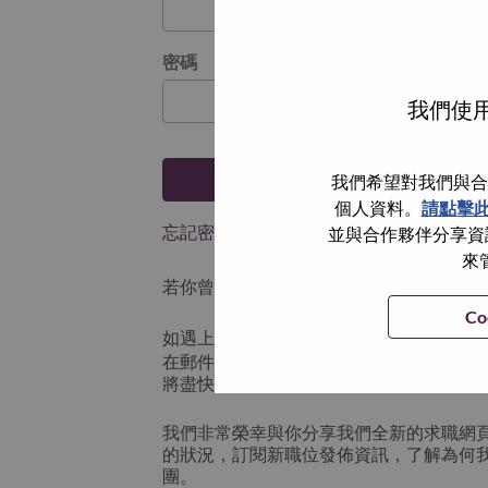
密碼
我們使用
登入
我們希望對我們與合
個人資料。
請點擊
忘記密碼了？
並與合作夥伴分享資訊
來
若你曾使用你的電子郵件申請我們的職位，
Co
如遇上登入問題，或無法建立帳號。請連
在郵件的主題寫上 “Application logi
將盡快與你聯絡。
我們非常榮幸與你分享我們全新的求職網
的狀況，訂閱新職位發佈資訊，了解為何
團。