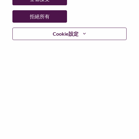
拒絕所有
登入
Cookie設定
忘記密碼了？
若你曾使用你的電子郵件申請我們的職位，你可以選擇”
忘記密碼”重新設定你的登入資料
如遇上登入問題，或無法建立帳號。請連絡我們的人力
資源部門
hrsupport@lenovo.com
請在郵件的主題寫上
“Application login issue” 及在郵件中例明你遇到的問題和
附上截圖。我們將盡快與你聯絡。
我們非常榮幸與你分享我們全新的求職網頁。你可以透
過全新的功能，隨時查閱你申請職位的狀況，訂閱新職
位發佈資訊，了解為何我們喜歡在聯想工作的資訊，和
加入聯想人才社團。