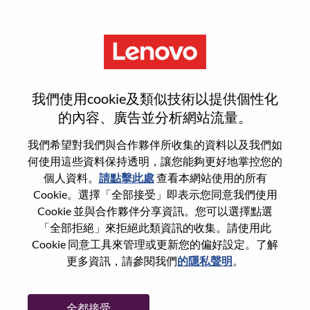
功能
登入或註冊新使用者帳戶
我們使用cookie及類似技術以提供個性化
的內容、廣告並分析網站流量。
我們希望對我們與合作夥伴所收集的資料以及我們如
何使用這些資料保持透明，讓您能夠更好地掌控您的
回訪使用者
個人資料。
請點擊此處
查看本網站使用的所有
Cookie。選擇「全部接受」即表示您同意我們使用
Cookie 並與合作夥伴分享資訊。您可以選擇點選
姓氏
「全部拒絕」來拒絕此類資訊的收集。請使用此
學位名稱
Cookie 同意工具來管理或更新您的偏好設定。了解
更多資訊，請參閱我們
的隱私聲明
。
密碼
全都接受