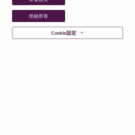
拒絕所有
登入
Cookie設定
忘記密碼了？
若你曾使用你的電子郵件申請我們的職位，你可以選擇”
忘記密碼”重新設定你的登入資料
如遇上登入問題，或無法建立帳號。請連絡我們的人力
資源部門
hrsupport@lenovo.com
請在郵件的主題寫上
“Application login issue” 及在郵件中例明你遇到的問題和
附上截圖。我們將盡快與你聯絡。
我們非常榮幸與你分享我們全新的求職網頁。你可以透
過全新的功能，隨時查閱你申請職位的狀況，訂閱新職
位發佈資訊，了解為何我們喜歡在聯想工作的資訊，和
加入聯想人才社團。