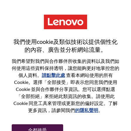
功能
登入或註冊新使用者帳戶
我們使用cookie及類似技術以提供個性化
的內容、廣告並分析網站流量。
我們希望對我們與合作夥伴所收集的資料以及我們如
何使用這些資料保持透明，讓您能夠更好地掌控您的
回訪使用者
個人資料。
請點擊此處
查看本網站使用的所有
Cookie。選擇「全部接受」即表示您同意我們使用
Cookie 並與合作夥伴分享資訊。您可以選擇點選
姓氏
「全部拒絕」來拒絕此類資訊的收集。請使用此
學位名稱
Cookie 同意工具來管理或更新您的偏好設定。了解
更多資訊，請參閱我們
的隱私聲明
。
密碼
全都接受