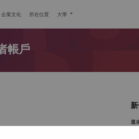
企業文化
所在位置
大學
者帳戶
新
還
戶