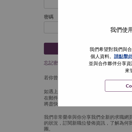
密碼
我們使用
登入
我們希望對我們與合
個人資料。
請點擊
忘記密碼了？
並與合作夥伴分享資訊
來
若你曾使用你的電子郵件申請我們的職位，
Co
如遇上登入問題，或無法建立帳號。請連
在郵件的主題寫上 “Application logi
將盡快與你聯絡。
我們非常榮幸與你分享我們全新的求職網
的狀況，訂閱新職位發佈資訊，了解為何
團。