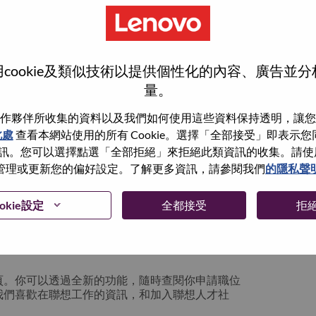
cookie及類似技術以提供個性化的內容、廣告並
量。
作夥伴所收集的資料以及我們如何使用這些資料保持透明，讓您
此處
查看本網站使用的所有 Cookie。選擇「全部接受」即表示您同意
。您可以選擇點選「全部拒絕」來拒絕此類資訊的收集。請使用此 
管理或更新您的偏好設定。了解更多資訊，請參閱我們
的隱私聲
你可以選擇”忘記密碼”重新設定你的登入資料
okie設定
全都接受
拒
絡我們的人力資源部門
hrsupport@lenovo.com
請
n issue” 及在郵件中例明你遇到的問題和附上截圖。我們
頁。你可以透過全新的功能，隨時查閱你申請職位
我們喜歡在聯想工作的資訊，和加入聯想人才社