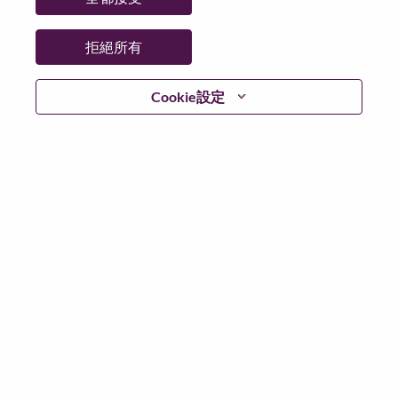
拒絕所有
登入
Cookie設定
忘記密碼了？
若你曾使用你的電子郵件申請我們的職位，你可以選擇”
忘記密碼”重新設定你的登入資料
如遇上登入問題，或無法建立帳號。請連絡我們的人力
資源部門
hrsupport@lenovo.com
請在郵件的主題寫上
“Application login issue” 及在郵件中例明你遇到的問題和
附上截圖。我們將盡快與你聯絡。
我們非常榮幸與你分享我們全新的求職網頁。你可以透
過全新的功能，隨時查閱你申請職位的狀況，訂閱新職
位發佈資訊，了解為何我們喜歡在聯想工作的資訊，和
加入聯想人才社團。