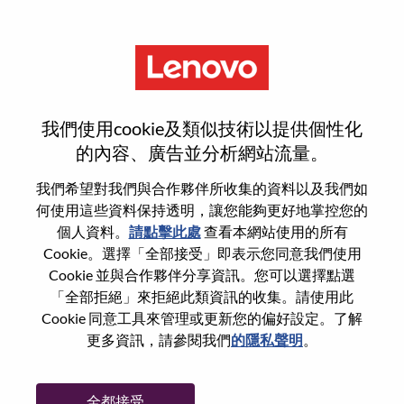
功能
登入或註冊新使用者帳戶
我們使用cookie及類似技術以提供個性化
的內容、廣告並分析網站流量。
我們希望對我們與合作夥伴所收集的資料以及我們如
何使用這些資料保持透明，讓您能夠更好地掌控您的
回訪使用者
個人資料。
請點擊此處
查看本網站使用的所有
Cookie。選擇「全部接受」即表示您同意我們使用
Cookie 並與合作夥伴分享資訊。您可以選擇點選
姓氏
「全部拒絕」來拒絕此類資訊的收集。請使用此
學位名稱
Cookie 同意工具來管理或更新您的偏好設定。了解
更多資訊，請參閱我們
的隱私聲明
。
密碼
全都接受