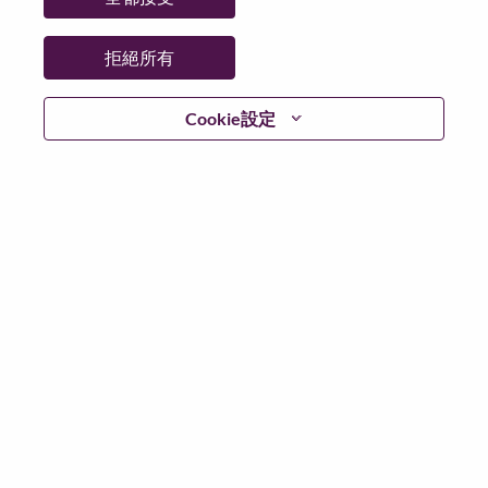
拒絕所有
登入
Cookie設定
忘記密碼了？
若你曾使用你的電子郵件申請我們的職位，你可以選擇”
忘記密碼”重新設定你的登入資料
如遇上登入問題，或無法建立帳號。請連絡我們的人力
資源部門
hrsupport@lenovo.com
請在郵件的主題寫上
“Application login issue” 及在郵件中例明你遇到的問題和
附上截圖。我們將盡快與你聯絡。
我們非常榮幸與你分享我們全新的求職網頁。你可以透
過全新的功能，隨時查閱你申請職位的狀況，訂閱新職
位發佈資訊，了解為何我們喜歡在聯想工作的資訊，和
加入聯想人才社團。