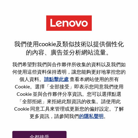
功能
登入或註冊新使用者帳戶
我們使用cookie及類似技術以提供個性化
的內容、廣告並分析網站流量。
我們希望對我們與合作夥伴所收集的資料以及我們如
何使用這些資料保持透明，讓您能夠更好地掌控您的
回訪使用者
個人資料。
請點擊此處
查看本網站使用的所有
Cookie。選擇「全部接受」即表示您同意我們使用
Cookie 並與合作夥伴分享資訊。您可以選擇點選
姓氏
「全部拒絕」來拒絕此類資訊的收集。請使用此
學位名稱
Cookie 同意工具來管理或更新您的偏好設定。了解
更多資訊，請參閱我們
的隱私聲明
。
密碼
全都接受