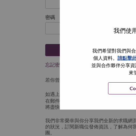
密碼
我們使用
登入
我們希望對我們與合
個人資料。
請點擊
忘記密碼了？
並與合作夥伴分享資訊
來
若你曾使用你的電子郵件申請我們的職位，
Co
如遇上登入問題，或無法建立帳號。請連
在郵件的主題寫上 “Application logi
將盡快與你聯絡。
我們非常榮幸與你分享我們全新的求職網
的狀況，訂閱新職位發佈資訊，了解為何
團。