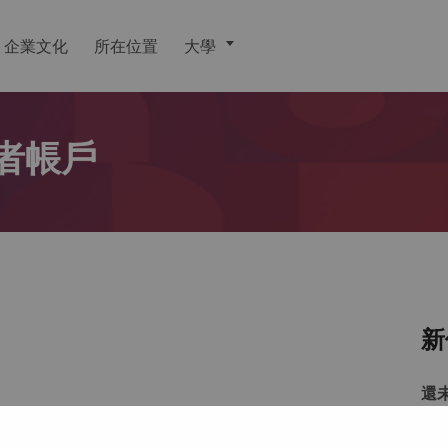
企業文化
所在位置
大學
者帳戶
新
還
戶