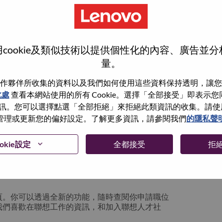
cookie及類似技術以提供個性化的內容、廣告並
量。
作夥伴所收集的資料以及我們如何使用這些資料保持透明，讓您
此處
查看本網站使用的所有 Cookie。選擇「全部接受」即表示您同意
。您可以選擇點選「全部拒絕」來拒絕此類資訊的收集。請使用此 
管理或更新您的偏好設定。了解更多資訊，請參閱我們
的隱私聲
你可以選擇”忘記密碼”重新設定你的登入資料
okie設定
全都接受
拒
絡我們的人力資源部門
hrsupport@lenovo.com
請
n issue” 及在郵件中例明你遇到的問題和附上截圖。我們
頁。你可以透過全新的功能，隨時查閱你申請職位
我們喜歡在聯想工作的資訊，和加入聯想人才社