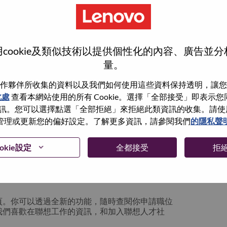
cookie及類似技術以提供個性化的內容、廣告並
量。
作夥伴所收集的資料以及我們如何使用這些資料保持透明，讓您
此處
查看本網站使用的所有 Cookie。選擇「全部接受」即表示您同意
。您可以選擇點選「全部拒絕」來拒絕此類資訊的收集。請使用此 
管理或更新您的偏好設定。了解更多資訊，請參閱我們
的隱私聲
你可以選擇”忘記密碼”重新設定你的登入資料
okie設定
全都接受
拒
絡我們的人力資源部門
hrsupport@lenovo.com
請
n issue” 及在郵件中例明你遇到的問題和附上截圖。我們
頁。你可以透過全新的功能，隨時查閱你申請職位
我們喜歡在聯想工作的資訊，和加入聯想人才社