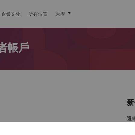
企業文化
所在位置
大學
者帳戶
新
還
戶