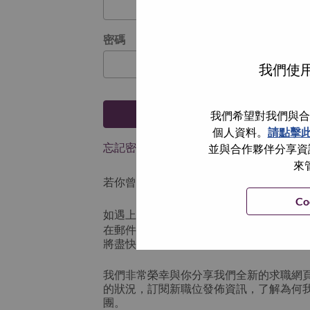
密碼
我們使用
登入
我們希望對我們與合
個人資料。
請點擊
忘記密碼了？
並與合作夥伴分享資訊
來
若你曾使用你的電子郵件申請我們的職位，
Co
如遇上登入問題，或無法建立帳號。請連
在郵件的主題寫上 “Application logi
將盡快與你聯絡。
我們非常榮幸與你分享我們全新的求職網
的狀況，訂閱新職位發佈資訊，了解為何
團。