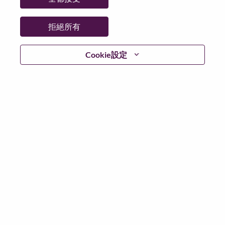
拒絕所有
登入
Cookie設定
忘記密碼了？
若你曾使用你的電子郵件申請我們的職位，你可以選擇”
忘記密碼”重新設定你的登入資料
如遇上登入問題，或無法建立帳號。請連絡我們的人力
資源部門
hrsupport@lenovo.com
請在郵件的主題寫上
“Application login issue” 及在郵件中例明你遇到的問題和
附上截圖。我們將盡快與你聯絡。
我們非常榮幸與你分享我們全新的求職網頁。你可以透
過全新的功能，隨時查閱你申請職位的狀況，訂閱新職
位發佈資訊，了解為何我們喜歡在聯想工作的資訊，和
加入聯想人才社團。