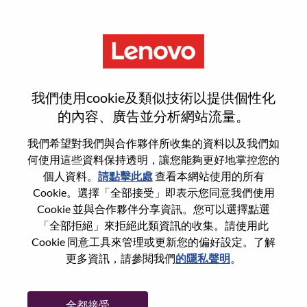
功能
登入或註冊新使用者帳戶
我們使用cookie及類似技術以提供個性化
的內容、廣告並分析網站流量。
我們希望對我們與合作夥伴所收集的資料以及我們如
何使用這些資料保持透明，讓您能夠更好地掌控您的
回訪使用者
個人資料。
請點擊此處
查看本網站使用的所有
Cookie。選擇「全部接受」即表示您同意我們使用
Cookie 並與合作夥伴分享資訊。您可以選擇點選
姓氏
「全部拒絕」來拒絕此類資訊的收集。請使用此
學位名稱
Cookie 同意工具來管理或更新您的偏好設定。了解
更多資訊，請參閱我們
的隱私聲明
。
密碼
全都接受