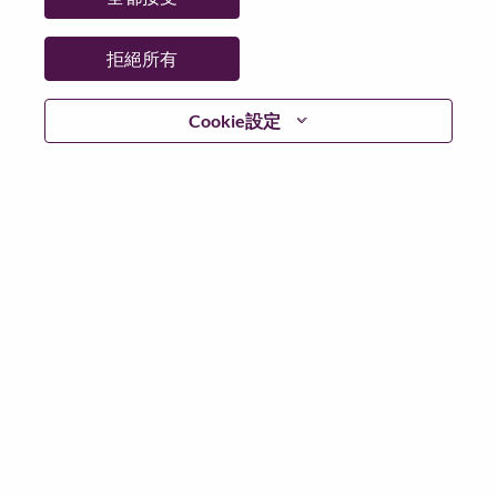
拒絕所有
登入
Cookie設定
忘記密碼了？
若你曾使用你的電子郵件申請我們的職位，你可以選擇”
忘記密碼”重新設定你的登入資料
如遇上登入問題，或無法建立帳號。請連絡我們的人力
資源部門
hrsupport@lenovo.com
請在郵件的主題寫上
“Application login issue” 及在郵件中例明你遇到的問題和
附上截圖。我們將盡快與你聯絡。
我們非常榮幸與你分享我們全新的求職網頁。你可以透
過全新的功能，隨時查閱你申請職位的狀況，訂閱新職
位發佈資訊，了解為何我們喜歡在聯想工作的資訊，和
加入聯想人才社團。