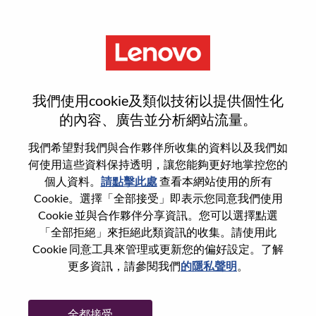
功能
登入或註冊新使用者帳戶
我們使用cookie及類似技術以提供個性化
的內容、廣告並分析網站流量。
我們希望對我們與合作夥伴所收集的資料以及我們如
何使用這些資料保持透明，讓您能夠更好地掌控您的
回訪使用者
個人資料。
請點擊此處
查看本網站使用的所有
Cookie。選擇「全部接受」即表示您同意我們使用
Cookie 並與合作夥伴分享資訊。您可以選擇點選
姓氏
「全部拒絕」來拒絕此類資訊的收集。請使用此
學位名稱
Cookie 同意工具來管理或更新您的偏好設定。了解
更多資訊，請參閱我們
的隱私聲明
。
密碼
全都接受