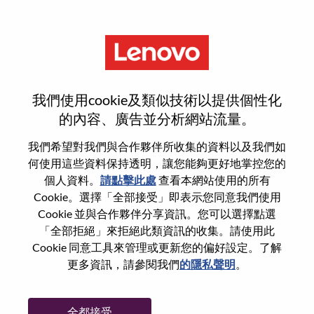
功能
登入或註冊新使用者帳戶
我們使用cookie及類似技術以提供個性化
的內容、廣告並分析網站流量。
我們希望對我們與合作夥伴所收集的資料以及我們如
何使用這些資料保持透明，讓您能夠更好地掌控您的
回訪使用者
個人資料。
請點擊此處
查看本網站使用的所有
Cookie。選擇「全部接受」即表示您同意我們使用
Cookie 並與合作夥伴分享資訊。您可以選擇點選
姓氏
「全部拒絕」來拒絕此類資訊的收集。請使用此
學位名稱
Cookie 同意工具來管理或更新您的偏好設定。了解
更多資訊，請參閱我們
的隱私聲明
。
密碼
全都接受