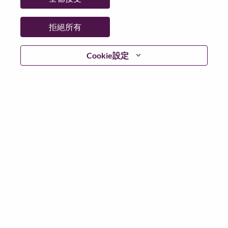
拒絕所有
登入
Cookie設定
忘記密碼了？
若你曾使用你的電子郵件申請我們的職位，你可以選擇”
忘記密碼”重新設定你的登入資料
如遇上登入問題，或無法建立帳號。請連絡我們的人力
資源部門
hrsupport@lenovo.com
請在郵件的主題寫上
“Application login issue” 及在郵件中例明你遇到的問題和
附上截圖。我們將盡快與你聯絡。
我們非常榮幸與你分享我們全新的求職網頁。你可以透
過全新的功能，隨時查閱你申請職位的狀況，訂閱新職
位發佈資訊，了解為何我們喜歡在聯想工作的資訊，和
加入聯想人才社團。