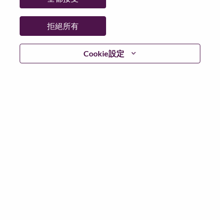
拒絕所有
登入
Cookie設定
忘記密碼了？
若你曾使用你的電子郵件申請我們的職位，你可以選擇”
忘記密碼”重新設定你的登入資料
如遇上登入問題，或無法建立帳號。請連絡我們的人力
資源部門
hrsupport@lenovo.com
請在郵件的主題寫上
“Application login issue” 及在郵件中例明你遇到的問題和
附上截圖。我們將盡快與你聯絡。
我們非常榮幸與你分享我們全新的求職網頁。你可以透
過全新的功能，隨時查閱你申請職位的狀況，訂閱新職
位發佈資訊，了解為何我們喜歡在聯想工作的資訊，和
加入聯想人才社團。