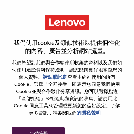
功能
登入或註冊新使用者帳戶
我們使用cookie及類似技術以提供個性化
的內容、廣告並分析網站流量。
我們希望對我們與合作夥伴所收集的資料以及我們如
何使用這些資料保持透明，讓您能夠更好地掌控您的
回訪使用者
個人資料。
請點擊此處
查看本網站使用的所有
Cookie。選擇「全部接受」即表示您同意我們使用
Cookie 並與合作夥伴分享資訊。您可以選擇點選
姓氏
「全部拒絕」來拒絕此類資訊的收集。請使用此
學位名稱
Cookie 同意工具來管理或更新您的偏好設定。了解
更多資訊，請參閱我們
的隱私聲明
。
密碼
全都接受