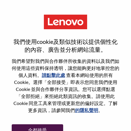
功能
登入或註冊新使用者帳戶
我們使用cookie及類似技術以提供個性化
的內容、廣告並分析網站流量。
我們希望對我們與合作夥伴所收集的資料以及我們如
何使用這些資料保持透明，讓您能夠更好地掌控您的
回訪使用者
個人資料。
請點擊此處
查看本網站使用的所有
Cookie。選擇「全部接受」即表示您同意我們使用
Cookie 並與合作夥伴分享資訊。您可以選擇點選
姓氏
「全部拒絕」來拒絕此類資訊的收集。請使用此
學位名稱
Cookie 同意工具來管理或更新您的偏好設定。了解
更多資訊，請參閱我們
的隱私聲明
。
密碼
全都接受