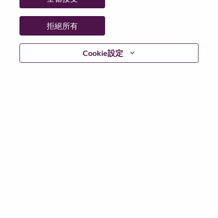
拒絕所有
登入
Cookie設定
忘記密碼了？
若你曾使用你的電子郵件申請我們的職位，你可以選擇”
忘記密碼”重新設定你的登入資料
如遇上登入問題，或無法建立帳號。請連絡我們的人力
資源部門
hrsupport@lenovo.com
請在郵件的主題寫上
“Application login issue” 及在郵件中例明你遇到的問題和
附上截圖。我們將盡快與你聯絡。
我們非常榮幸與你分享我們全新的求職網頁。你可以透
過全新的功能，隨時查閱你申請職位的狀況，訂閱新職
位發佈資訊，了解為何我們喜歡在聯想工作的資訊，和
加入聯想人才社團。