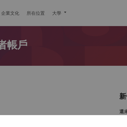
企業文化
所在位置
大學
者帳戶
新
還
戶