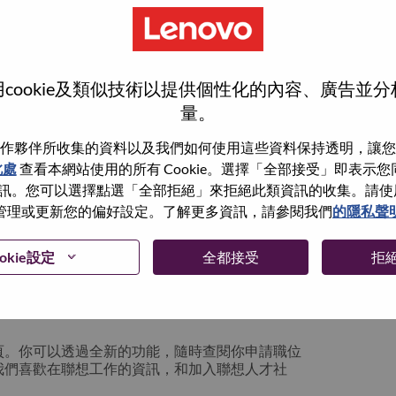
cookie及類似技術以提供個性化的內容、廣告並
量。
作夥伴所收集的資料以及我們如何使用這些資料保持透明，讓您
此處
查看本網站使用的所有 Cookie。選擇「全部接受」即表示您同意
。您可以選擇點選「全部拒絕」來拒絕此類資訊的收集。請使用此 
管理或更新您的偏好設定。了解更多資訊，請參閱我們
的隱私聲
你可以選擇”忘記密碼”重新設定你的登入資料
okie設定
全都接受
拒
絡我們的人力資源部門
hrsupport@lenovo.com
請
n issue” 及在郵件中例明你遇到的問題和附上截圖。我們
頁。你可以透過全新的功能，隨時查閱你申請職位
我們喜歡在聯想工作的資訊，和加入聯想人才社