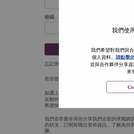
密碼
我們使用
登入
我們希望對我們與合
個人資料。
請點擊
忘記密碼了？
並與合作夥伴分享資訊
來
若你曾使用你的電子郵件申請我們的職位，
Co
如遇上登入問題，或無法建立帳號。請連
在郵件的主題寫上 “Application logi
將盡快與你聯絡。
我們非常榮幸與你分享我們全新的求職網
的狀況，訂閱新職位發佈資訊，了解為何
團。