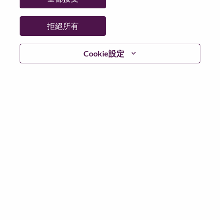
拒絕所有
登入
Cookie設定
忘記密碼了？
若你曾使用你的電子郵件申請我們的職位，你可以選擇”
忘記密碼”重新設定你的登入資料
如遇上登入問題，或無法建立帳號。請連絡我們的人力
資源部門
hrsupport@lenovo.com
請在郵件的主題寫上
“Application login issue” 及在郵件中例明你遇到的問題和
附上截圖。我們將盡快與你聯絡。
我們非常榮幸與你分享我們全新的求職網頁。你可以透
過全新的功能，隨時查閱你申請職位的狀況，訂閱新職
位發佈資訊，了解為何我們喜歡在聯想工作的資訊，和
加入聯想人才社團。