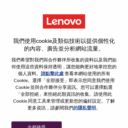
功能
登入或註冊新使用者帳戶
我們使用cookie及類似技術以提供個性化
的內容、廣告並分析網站流量。
我們希望對我們與合作夥伴所收集的資料以及我們如
何使用這些資料保持透明，讓您能夠更好地掌控您的
回訪使用者
個人資料。
請點擊此處
查看本網站使用的所有
Cookie。選擇「全部接受」即表示您同意我們使用
Cookie 並與合作夥伴分享資訊。您可以選擇點選
姓氏
「全部拒絕」來拒絕此類資訊的收集。請使用此
學位名稱
Cookie 同意工具來管理或更新您的偏好設定。了解
更多資訊，請參閱我們
的隱私聲明
。
密碼
全都接受