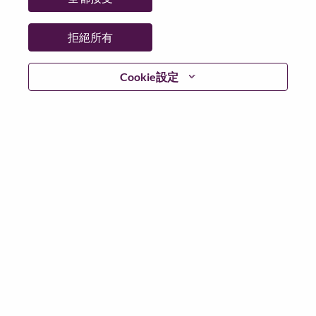
拒絕所有
登入
Cookie設定
忘記密碼了？
若你曾使用你的電子郵件申請我們的職位，你可以選擇”
忘記密碼”重新設定你的登入資料
如遇上登入問題，或無法建立帳號。請連絡我們的人力
資源部門
hrsupport@lenovo.com
請在郵件的主題寫上
“Application login issue” 及在郵件中例明你遇到的問題和
附上截圖。我們將盡快與你聯絡。
我們非常榮幸與你分享我們全新的求職網頁。你可以透
過全新的功能，隨時查閱你申請職位的狀況，訂閱新職
位發佈資訊，了解為何我們喜歡在聯想工作的資訊，和
加入聯想人才社團。