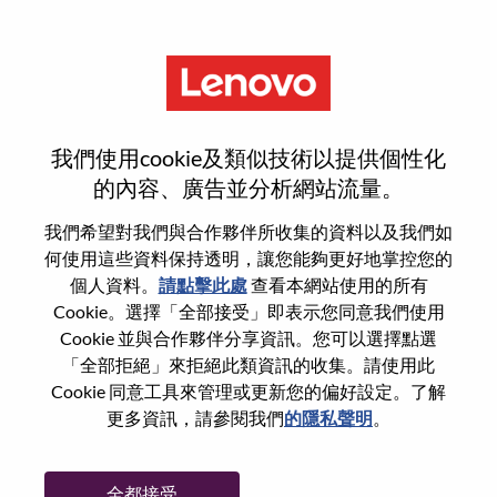
功能
登入或註冊新使用者帳戶
我們使用cookie及類似技術以提供個性化
的內容、廣告並分析網站流量。
我們希望對我們與合作夥伴所收集的資料以及我們如
何使用這些資料保持透明，讓您能夠更好地掌控您的
回訪使用者
個人資料。
請點擊此處
查看本網站使用的所有
Cookie。選擇「全部接受」即表示您同意我們使用
Cookie 並與合作夥伴分享資訊。您可以選擇點選
姓氏
「全部拒絕」來拒絕此類資訊的收集。請使用此
學位名稱
Cookie 同意工具來管理或更新您的偏好設定。了解
更多資訊，請參閱我們
的隱私聲明
。
密碼
全都接受