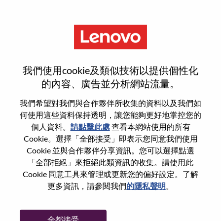
功能
登入或註冊新使用者帳戶
我們使用cookie及類似技術以提供個性化
的內容、廣告並分析網站流量。
我們希望對我們與合作夥伴所收集的資料以及我們如
何使用這些資料保持透明，讓您能夠更好地掌控您的
回訪使用者
個人資料。
請點擊此處
查看本網站使用的所有
Cookie。選擇「全部接受」即表示您同意我們使用
Cookie 並與合作夥伴分享資訊。您可以選擇點選
姓氏
「全部拒絕」來拒絕此類資訊的收集。請使用此
學位名稱
Cookie 同意工具來管理或更新您的偏好設定。了解
更多資訊，請參閱我們
的隱私聲明
。
密碼
全都接受