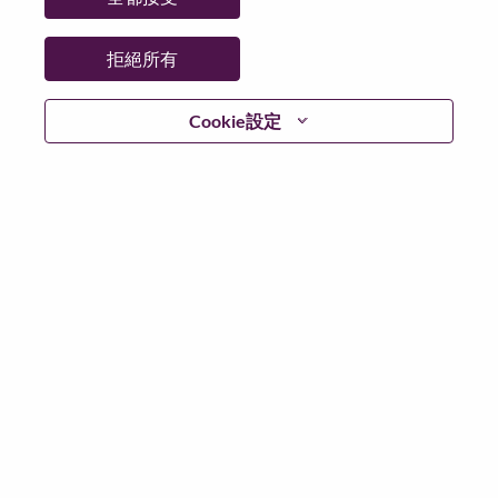
拒絕所有
登入
Cookie設定
忘記密碼了？
若你曾使用你的電子郵件申請我們的職位，你可以選擇”
忘記密碼”重新設定你的登入資料
如遇上登入問題，或無法建立帳號。請連絡我們的人力
資源部門
hrsupport@lenovo.com
請在郵件的主題寫上
“Application login issue” 及在郵件中例明你遇到的問題和
附上截圖。我們將盡快與你聯絡。
我們非常榮幸與你分享我們全新的求職網頁。你可以透
過全新的功能，隨時查閱你申請職位的狀況，訂閱新職
位發佈資訊，了解為何我們喜歡在聯想工作的資訊，和
加入聯想人才社團。