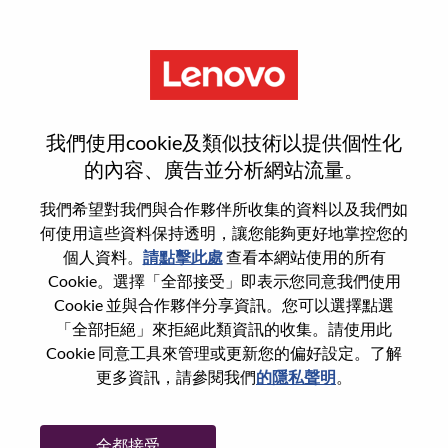
功能
登入或註冊新使用者帳戶
我們使用cookie及類似技術以提供個性化
的內容、廣告並分析網站流量。
我們希望對我們與合作夥伴所收集的資料以及我們如
何使用這些資料保持透明，讓您能夠更好地掌控您的
回訪使用者
個人資料。
請點擊此處
查看本網站使用的所有
Cookie。選擇「全部接受」即表示您同意我們使用
Cookie 並與合作夥伴分享資訊。您可以選擇點選
姓氏
「全部拒絕」來拒絕此類資訊的收集。請使用此
學位名稱
Cookie 同意工具來管理或更新您的偏好設定。了解
更多資訊，請參閱我們
的隱私聲明
。
密碼
全都接受