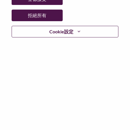
拒絕所有
登入
Cookie設定
忘記密碼了？
若你曾使用你的電子郵件申請我們的職位，你可以選擇”
忘記密碼”重新設定你的登入資料
如遇上登入問題，或無法建立帳號。請連絡我們的人力
資源部門
hrsupport@lenovo.com
請在郵件的主題寫上
“Application login issue” 及在郵件中例明你遇到的問題和
附上截圖。我們將盡快與你聯絡。
我們非常榮幸與你分享我們全新的求職網頁。你可以透
過全新的功能，隨時查閱你申請職位的狀況，訂閱新職
位發佈資訊，了解為何我們喜歡在聯想工作的資訊，和
加入聯想人才社團。