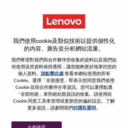
功能
登入或註冊新使用者帳戶
我們使用cookie及類似技術以提供個性化
的內容、廣告並分析網站流量。
我們希望對我們與合作夥伴所收集的資料以及我們如
何使用這些資料保持透明，讓您能夠更好地掌控您的
回訪使用者
個人資料。
請點擊此處
查看本網站使用的所有
Cookie。選擇「全部接受」即表示您同意我們使用
Cookie 並與合作夥伴分享資訊。您可以選擇點選
姓氏
「全部拒絕」來拒絕此類資訊的收集。請使用此
學位名稱
Cookie 同意工具來管理或更新您的偏好設定。了解
更多資訊，請參閱我們
的隱私聲明
。
密碼
全都接受