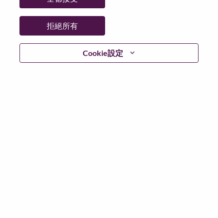
拒絕所有
登入
Cookie設定
忘記密碼了？
若你曾使用你的電子郵件申請我們的職位，你可以選擇”
忘記密碼”重新設定你的登入資料
如遇上登入問題，或無法建立帳號。請連絡我們的人力
資源部門
hrsupport@lenovo.com
請在郵件的主題寫上
“Application login issue” 及在郵件中例明你遇到的問題和
附上截圖。我們將盡快與你聯絡。
我們非常榮幸與你分享我們全新的求職網頁。你可以透
過全新的功能，隨時查閱你申請職位的狀況，訂閱新職
位發佈資訊，了解為何我們喜歡在聯想工作的資訊，和
加入聯想人才社團。