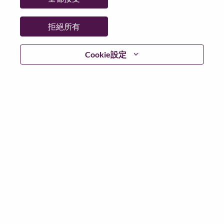
拒絕所有
登入
Cookie設定
忘記密碼了？
若你曾使用你的電子郵件申請我們的職位，你可以選擇”
忘記密碼”重新設定你的登入資料
如遇上登入問題，或無法建立帳號。請連絡我們的人力
資源部門
hrsupport@lenovo.com
請在郵件的主題寫上
“Application login issue” 及在郵件中例明你遇到的問題和
附上截圖。我們將盡快與你聯絡。
我們非常榮幸與你分享我們全新的求職網頁。你可以透
過全新的功能，隨時查閱你申請職位的狀況，訂閱新職
位發佈資訊，了解為何我們喜歡在聯想工作的資訊，和
加入聯想人才社團。