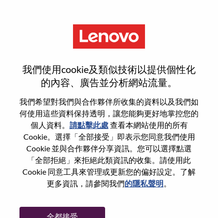
功能
登入或註冊新使用者帳戶
我們使用cookie及類似技術以提供個性化
的內容、廣告並分析網站流量。
我們希望對我們與合作夥伴所收集的資料以及我們如
何使用這些資料保持透明，讓您能夠更好地掌控您的
回訪使用者
個人資料。
請點擊此處
查看本網站使用的所有
Cookie。選擇「全部接受」即表示您同意我們使用
Cookie 並與合作夥伴分享資訊。您可以選擇點選
姓氏
「全部拒絕」來拒絕此類資訊的收集。請使用此
學位名稱
Cookie 同意工具來管理或更新您的偏好設定。了解
更多資訊，請參閱我們
的隱私聲明
。
密碼
全都接受