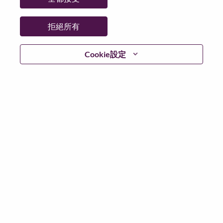
拒絕所有
登入
Cookie設定
忘記密碼了？
若你曾使用你的電子郵件申請我們的職位，你可以選擇”
忘記密碼”重新設定你的登入資料
如遇上登入問題，或無法建立帳號。請連絡我們的人力
資源部門
hrsupport@lenovo.com
請在郵件的主題寫上
“Application login issue” 及在郵件中例明你遇到的問題和
附上截圖。我們將盡快與你聯絡。
我們非常榮幸與你分享我們全新的求職網頁。你可以透
過全新的功能，隨時查閱你申請職位的狀況，訂閱新職
位發佈資訊，了解為何我們喜歡在聯想工作的資訊，和
加入聯想人才社團。