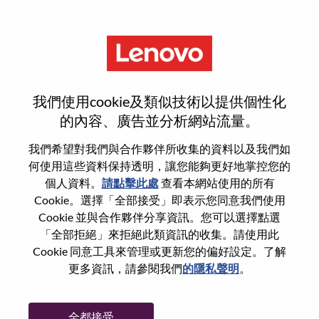
功能
登入或註冊新使用者帳戶
我們使用cookie及類似技術以提供個性化
的內容、廣告並分析網站流量。
我們希望對我們與合作夥伴所收集的資料以及我們如
何使用這些資料保持透明，讓您能夠更好地掌控您的
回訪使用者
個人資料。
請點擊此處
查看本網站使用的所有
Cookie。選擇「全部接受」即表示您同意我們使用
Cookie 並與合作夥伴分享資訊。您可以選擇點選
姓氏
「全部拒絕」來拒絕此類資訊的收集。請使用此
學位名稱
Cookie 同意工具來管理或更新您的偏好設定。了解
更多資訊，請參閱我們
的隱私聲明
。
密碼
全都接受