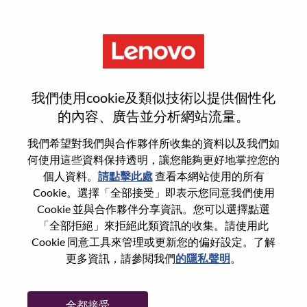
功能
登入或註冊新使用者帳戶
我們使用cookie及類似技術以提供個性化
的內容、廣告並分析網站流量。
我們希望對我們與合作夥伴所收集的資料以及我們如
何使用這些資料保持透明，讓您能夠更好地掌控您的
回訪使用者
個人資料。
請點擊此處
查看本網站使用的所有
Cookie。選擇「全部接受」即表示您同意我們使用
Cookie 並與合作夥伴分享資訊。您可以選擇點選
姓氏
「全部拒絕」來拒絕此類資訊的收集。請使用此
學位名稱
Cookie 同意工具來管理或更新您的偏好設定。了解
更多資訊，請參閱我們
的隱私聲明
。
密碼
全都接受