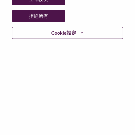
拒絕所有
登入
Cookie設定
忘記密碼了？
若你曾使用你的電子郵件申請我們的職位，你可以選擇”
忘記密碼”重新設定你的登入資料
如遇上登入問題，或無法建立帳號。請連絡我們的人力
資源部門
hrsupport@lenovo.com
請在郵件的主題寫上
“Application login issue” 及在郵件中例明你遇到的問題和
附上截圖。我們將盡快與你聯絡。
我們非常榮幸與你分享我們全新的求職網頁。你可以透
過全新的功能，隨時查閱你申請職位的狀況，訂閱新職
位發佈資訊，了解為何我們喜歡在聯想工作的資訊，和
加入聯想人才社團。