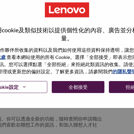
cookie及類似技術以提供個性化的內容、廣告並
量。
作夥伴所收集的資料以及我們如何使用這些資料保持透明，讓您
此處
查看本網站使用的所有 Cookie。選擇「全部接受」即表示您同意
。您可以選擇點選「全部拒絕」來拒絕此類資訊的收集。請使用此 
管理或更新您的偏好設定。了解更多資訊，請參閱我們
的隱私聲
你可以選擇”忘記密碼”重新設定你的登入資料
okie設定
全都接受
拒
絡我們的人力資源部門
hrsupport@lenovo.com
請
n issue” 及在郵件中例明你遇到的問題和附上截圖。我們
頁。你可以透過全新的功能，隨時查閱你申請職位
我們喜歡在聯想工作的資訊，和加入聯想人才社