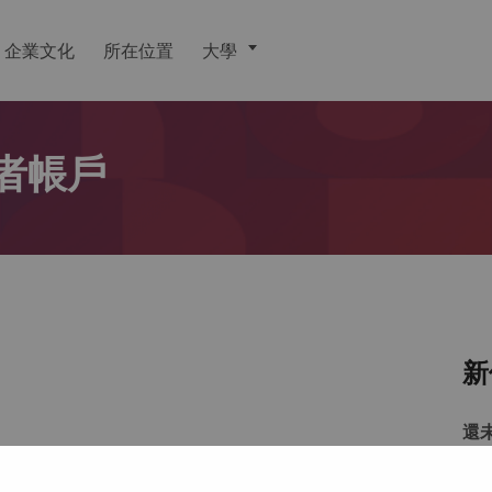
企業文化
所在位置
大學
者帳戶
新
還
戶