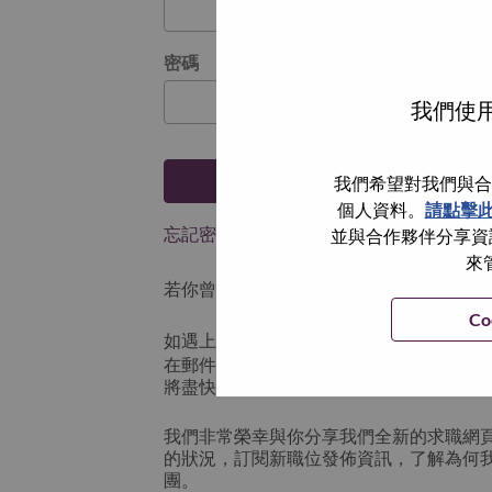
密碼
我們使用
登入
我們希望對我們與合
個人資料。
請點擊
忘記密碼了？
並與合作夥伴分享資訊
來
若你曾使用你的電子郵件申請我們的職位，
Co
如遇上登入問題，或無法建立帳號。請連
在郵件的主題寫上 “Application logi
將盡快與你聯絡。
我們非常榮幸與你分享我們全新的求職網
的狀況，訂閱新職位發佈資訊，了解為何
團。