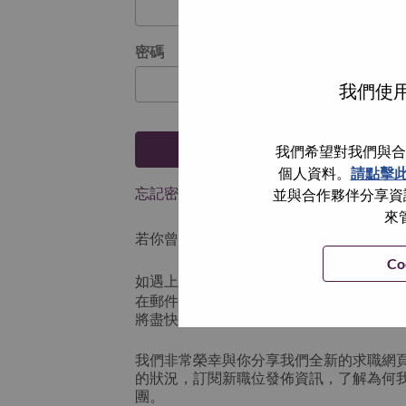
密碼
我們使用
登入
我們希望對我們與合
個人資料。
請點擊
忘記密碼了？
並與合作夥伴分享資訊
來
若你曾使用你的電子郵件申請我們的職位，
Co
如遇上登入問題，或無法建立帳號。請連
在郵件的主題寫上 “Application logi
將盡快與你聯絡。
我們非常榮幸與你分享我們全新的求職網
的狀況，訂閱新職位發佈資訊，了解為何
團。