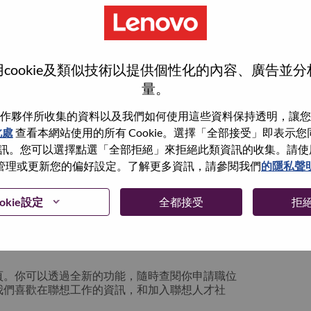
cookie及類似技術以提供個性化的內容、廣告並
量。
作夥伴所收集的資料以及我們如何使用這些資料保持透明，讓您
此處
查看本網站使用的所有 Cookie。選擇「全部接受」即表示您同意
。您可以選擇點選「全部拒絕」來拒絕此類資訊的收集。請使用此 
管理或更新您的偏好設定。了解更多資訊，請參閱我們
的隱私聲
你可以選擇”忘記密碼”重新設定你的登入資料
okie設定
全都接受
拒
絡我們的人力資源部門
hrsupport@lenovo.com
請
n issue” 及在郵件中例明你遇到的問題和附上截圖。我們
頁。你可以透過全新的功能，隨時查閱你申請職位
我們喜歡在聯想工作的資訊，和加入聯想人才社