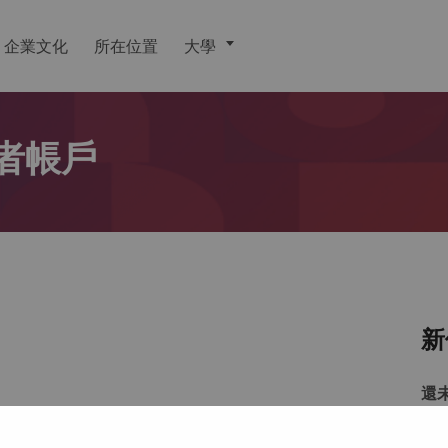
企業文化
所在位置
大學
者帳戶
新
還
戶