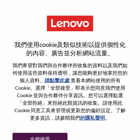
功能
登入或註冊新使用者帳戶
我們使用cookie及類似技術以提供個性化
的內容、廣告並分析網站流量。
我們希望對我們與合作夥伴所收集的資料以及我們如
何使用這些資料保持透明，讓您能夠更好地掌控您的
回訪使用者
個人資料。
請點擊此處
查看本網站使用的所有
Cookie。選擇「全部接受」即表示您同意我們使用
Cookie 並與合作夥伴分享資訊。您可以選擇點選
姓氏
「全部拒絕」來拒絕此類資訊的收集。請使用此
學位名稱
Cookie 同意工具來管理或更新您的偏好設定。了解
更多資訊，請參閱我們
的隱私聲明
。
密碼
全都接受