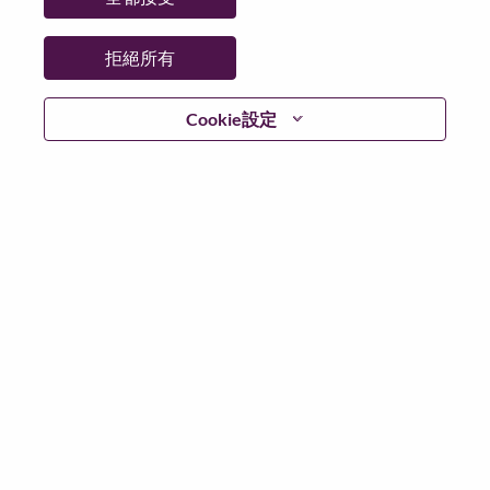
拒絕所有
登入
Cookie設定
忘記密碼了？
若你曾使用你的電子郵件申請我們的職位，你可以選擇”
忘記密碼”重新設定你的登入資料
如遇上登入問題，或無法建立帳號。請連絡我們的人力
資源部門
hrsupport@lenovo.com
請在郵件的主題寫上
“Application login issue” 及在郵件中例明你遇到的問題和
附上截圖。我們將盡快與你聯絡。
我們非常榮幸與你分享我們全新的求職網頁。你可以透
過全新的功能，隨時查閱你申請職位的狀況，訂閱新職
位發佈資訊，了解為何我們喜歡在聯想工作的資訊，和
加入聯想人才社團。