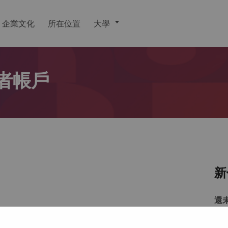
企業文化
所在位置
大學
者帳戶
新
還
戶