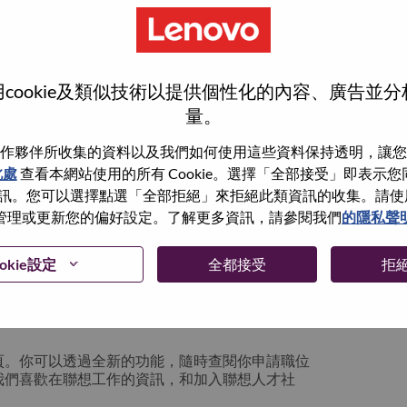
cookie及類似技術以提供個性化的內容、廣告並
量。
作夥伴所收集的資料以及我們如何使用這些資料保持透明，讓您
此處
查看本網站使用的所有 Cookie。選擇「全部接受」即表示您同意
。您可以選擇點選「全部拒絕」來拒絕此類資訊的收集。請使用此 
管理或更新您的偏好設定。了解更多資訊，請參閱我們
的隱私聲
你可以選擇”忘記密碼”重新設定你的登入資料
okie設定
全都接受
拒
絡我們的人力資源部門
hrsupport@lenovo.com
請
n issue” 及在郵件中例明你遇到的問題和附上截圖。我們
頁。你可以透過全新的功能，隨時查閱你申請職位
我們喜歡在聯想工作的資訊，和加入聯想人才社