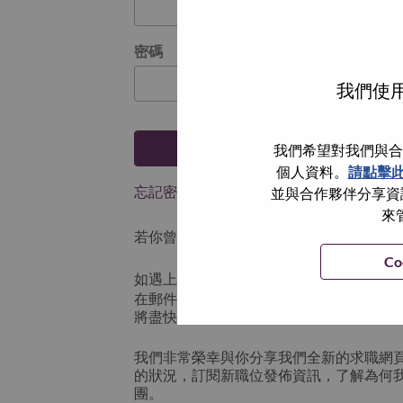
密碼
我們使用
登入
我們希望對我們與合
個人資料。
請點擊
忘記密碼了？
並與合作夥伴分享資訊
來
若你曾使用你的電子郵件申請我們的職位，
Co
如遇上登入問題，或無法建立帳號。請連
在郵件的主題寫上 “Application logi
將盡快與你聯絡。
我們非常榮幸與你分享我們全新的求職網
的狀況，訂閱新職位發佈資訊，了解為何
團。