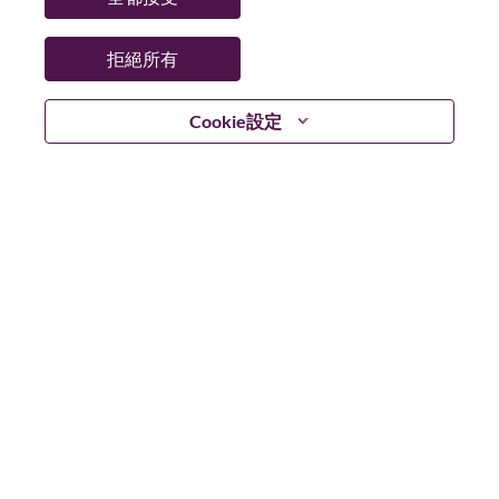
拒絕所有
登入
Cookie設定
忘記密碼了？
若你曾使用你的電子郵件申請我們的職位，你可以選擇”
忘記密碼”重新設定你的登入資料
如遇上登入問題，或無法建立帳號。請連絡我們的人力
資源部門
hrsupport@lenovo.com
請在郵件的主題寫上
“Application login issue” 及在郵件中例明你遇到的問題和
附上截圖。我們將盡快與你聯絡。
我們非常榮幸與你分享我們全新的求職網頁。你可以透
過全新的功能，隨時查閱你申請職位的狀況，訂閱新職
位發佈資訊，了解為何我們喜歡在聯想工作的資訊，和
加入聯想人才社團。