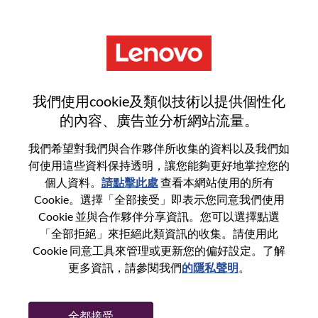
功能
登入或註冊新使用者帳戶
我們使用cookie及類似技術以提供個性化
的內容、廣告並分析網站流量。
我們希望對我們與合作夥伴所收集的資料以及我們如
何使用這些資料保持透明，讓您能夠更好地掌控您的
回訪使用者
個人資料。
請點擊此處
查看本網站使用的所有
Cookie。選擇「全部接受」即表示您同意我們使用
Cookie 並與合作夥伴分享資訊。您可以選擇點選
姓氏
「全部拒絕」來拒絕此類資訊的收集。請使用此
學位名稱
Cookie 同意工具來管理或更新您的偏好設定。了解
更多資訊，請參閱我們
的隱私聲明
。
密碼
全都接受