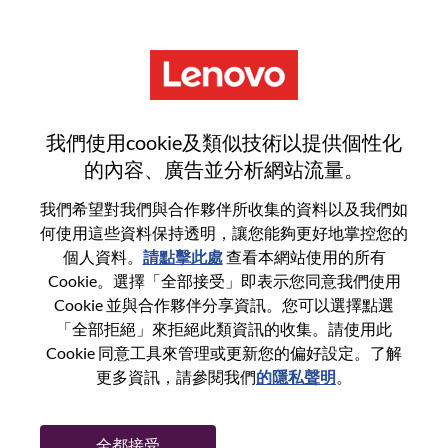
功能
登入或註冊新使用者帳戶
我們使用cookie及類似技術以提供個性化
的內容、廣告並分析網站流量。
我們希望對我們與合作夥伴所收集的資料以及我們如
何使用這些資料保持透明，讓您能夠更好地掌控您的
回訪使用者
個人資料。
請點擊此處
查看本網站使用的所有
Cookie。選擇「全部接受」即表示您同意我們使用
Cookie 並與合作夥伴分享資訊。您可以選擇點選
姓氏
「全部拒絕」來拒絕此類資訊的收集。請使用此
學位名稱
Cookie 同意工具來管理或更新您的偏好設定。了解
更多資訊，請參閱我們
的隱私聲明
。
密碼
全都接受