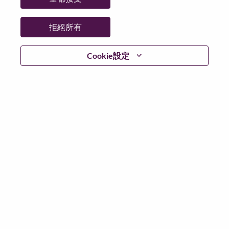
拒絕所有
登入
Cookie設定
忘記密碼了？
若你曾使用你的電子郵件申請我們的職位，你可以選擇”
忘記密碼”重新設定你的登入資料
如遇上登入問題，或無法建立帳號。請連絡我們的人力
資源部門
hrsupport@lenovo.com
請在郵件的主題寫上
“Application login issue” 及在郵件中例明你遇到的問題和
附上截圖。我們將盡快與你聯絡。
我們非常榮幸與你分享我們全新的求職網頁。你可以透
過全新的功能，隨時查閱你申請職位的狀況，訂閱新職
位發佈資訊，了解為何我們喜歡在聯想工作的資訊，和
加入聯想人才社團。