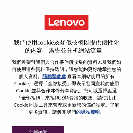
功能
登入或註冊新使用者帳戶
我們使用cookie及類似技術以提供個性化
的內容、廣告並分析網站流量。
我們希望對我們與合作夥伴所收集的資料以及我們如
何使用這些資料保持透明，讓您能夠更好地掌控您的
回訪使用者
個人資料。
請點擊此處
查看本網站使用的所有
Cookie。選擇「全部接受」即表示您同意我們使用
Cookie 並與合作夥伴分享資訊。您可以選擇點選
姓氏
「全部拒絕」來拒絕此類資訊的收集。請使用此
學位名稱
Cookie 同意工具來管理或更新您的偏好設定。了解
更多資訊，請參閱我們
的隱私聲明
。
密碼
全都接受