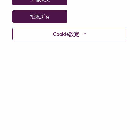
拒絕所有
登入
Cookie設定
忘記密碼了？
若你曾使用你的電子郵件申請我們的職位，你可以選擇”
忘記密碼”重新設定你的登入資料
如遇上登入問題，或無法建立帳號。請連絡我們的人力
資源部門
hrsupport@lenovo.com
請在郵件的主題寫上
“Application login issue” 及在郵件中例明你遇到的問題和
附上截圖。我們將盡快與你聯絡。
我們非常榮幸與你分享我們全新的求職網頁。你可以透
過全新的功能，隨時查閱你申請職位的狀況，訂閱新職
位發佈資訊，了解為何我們喜歡在聯想工作的資訊，和
加入聯想人才社團。