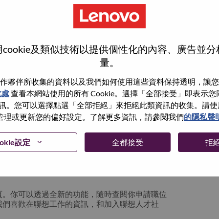
cookie及類似技術以提供個性化的內容、廣告並
量。
作夥伴所收集的資料以及我們如何使用這些資料保持透明，讓您
此處
查看本網站使用的所有 Cookie。選擇「全部接受」即表示您同意
。您可以選擇點選「全部拒絕」來拒絕此類資訊的收集。請使用此 
管理或更新您的偏好設定。了解更多資訊，請參閱我們
的隱私聲
你可以選擇”忘記密碼”重新設定你的登入資料
okie設定
全都接受
拒
絡我們的人力資源部門
hrsupport@lenovo.com
請
n issue” 及在郵件中例明你遇到的問題和附上截圖。我們
頁。你可以透過全新的功能，隨時查閱你申請職位
我們喜歡在聯想工作的資訊，和加入聯想人才社