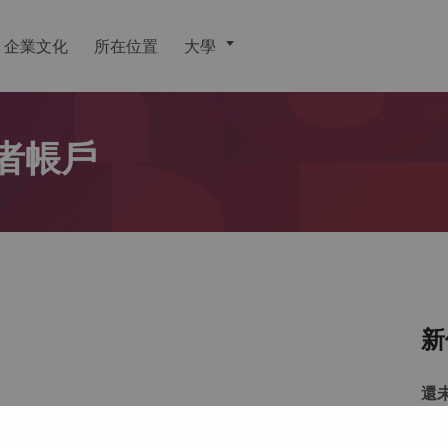
企業文化
所在位置
大學
者帳戶
新
還
戶