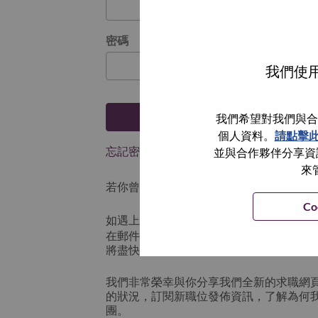
密碼
我們使用
登入
我們希望對我們與合
個人資料。
請點擊
忘記密碼了？
並與合作夥伴分享資訊
來
若你曾使用你的電子郵件申請我們的職位，
Co
如遇上登入問題，或無法建立帳號。請連
在郵件的主題寫上 “Application logi
將盡快與你聯絡。
我們非常榮幸與你分享我們全新的求職網
的狀況，訂閱新職位發佈資訊，了解為何
團。