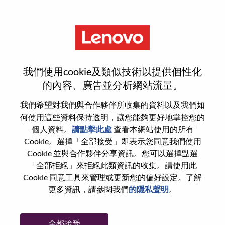
功能
登入或註冊新使用者帳戶
我們使用cookie及類似技術以提供個性化
的內容、廣告並分析網站流量。
我們希望對我們與合作夥伴所收集的資料以及我們如
何使用這些資料保持透明，讓您能夠更好地掌控您的
回訪使用者
個人資料。
請點擊此處
查看本網站使用的所有
Cookie。選擇「全部接受」即表示您同意我們使用
Cookie 並與合作夥伴分享資訊。您可以選擇點選
姓氏
「全部拒絕」來拒絕此類資訊的收集。請使用此
學位名稱
Cookie 同意工具來管理或更新您的偏好設定。了解
更多資訊，請參閱我們
的隱私聲明
。
密碼
全都接受