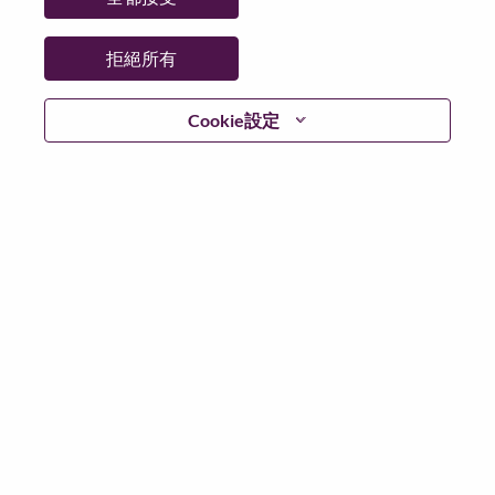
拒絕所有
登入
Cookie設定
忘記密碼了？
若你曾使用你的電子郵件申請我們的職位，你可以選擇”
忘記密碼”重新設定你的登入資料
如遇上登入問題，或無法建立帳號。請連絡我們的人力
資源部門
hrsupport@lenovo.com
請在郵件的主題寫上
“Application login issue” 及在郵件中例明你遇到的問題和
附上截圖。我們將盡快與你聯絡。
我們非常榮幸與你分享我們全新的求職網頁。你可以透
過全新的功能，隨時查閱你申請職位的狀況，訂閱新職
位發佈資訊，了解為何我們喜歡在聯想工作的資訊，和
加入聯想人才社團。