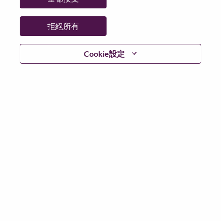
拒絕所有
登入
Cookie設定
忘記密碼了？
若你曾使用你的電子郵件申請我們的職位，你可以選擇”
忘記密碼”重新設定你的登入資料
如遇上登入問題，或無法建立帳號。請連絡我們的人力
資源部門
hrsupport@lenovo.com
請在郵件的主題寫上
“Application login issue” 及在郵件中例明你遇到的問題和
附上截圖。我們將盡快與你聯絡。
我們非常榮幸與你分享我們全新的求職網頁。你可以透
過全新的功能，隨時查閱你申請職位的狀況，訂閱新職
位發佈資訊，了解為何我們喜歡在聯想工作的資訊，和
加入聯想人才社團。