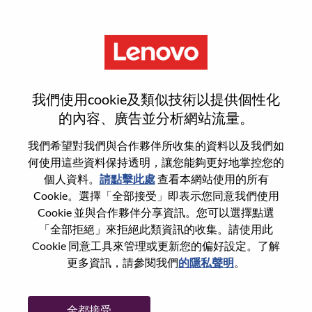
功能
登入或註冊新使用者帳戶
我們使用cookie及類似技術以提供個性化
的內容、廣告並分析網站流量。
我們希望對我們與合作夥伴所收集的資料以及我們如
何使用這些資料保持透明，讓您能夠更好地掌控您的
回訪使用者
個人資料。
請點擊此處
查看本網站使用的所有
Cookie。選擇「全部接受」即表示您同意我們使用
Cookie 並與合作夥伴分享資訊。您可以選擇點選
姓氏
「全部拒絕」來拒絕此類資訊的收集。請使用此
學位名稱
Cookie 同意工具來管理或更新您的偏好設定。了解
更多資訊，請參閱我們
的隱私聲明
。
密碼
全都接受