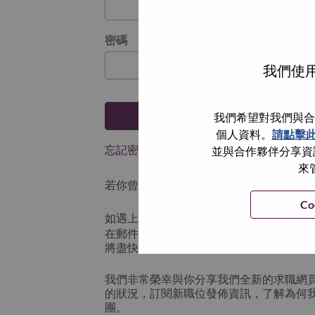
密碼
我們使用
登入
我們希望對我們與合
個人資料。
請點擊
忘記密碼了？
並與合作夥伴分享資訊
來
若你曾使用你的電子郵件申請我們的職位，
Co
如遇上登入問題，或無法建立帳號。請連
在郵件的主題寫上 “Application logi
將盡快與你聯絡。
我們非常榮幸與你分享我們全新的求職網
的狀況，訂閱新職位發佈資訊，了解為何
團。