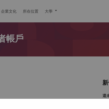
企業文化
所在位置
大學
者帳戶
新
還
戶