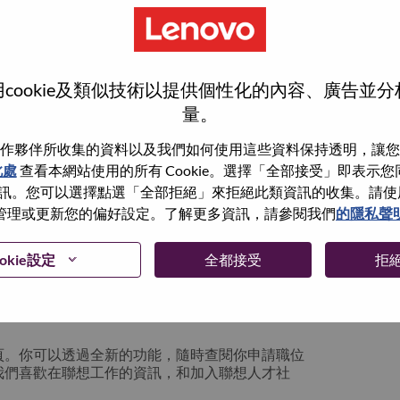
cookie及類似技術以提供個性化的內容、廣告並
量。
作夥伴所收集的資料以及我們如何使用這些資料保持透明，讓您
此處
查看本網站使用的所有 Cookie。選擇「全部接受」即表示您同意
。您可以選擇點選「全部拒絕」來拒絕此類資訊的收集。請使用此 
管理或更新您的偏好設定。了解更多資訊，請參閱我們
的隱私聲
你可以選擇”忘記密碼”重新設定你的登入資料
okie設定
全都接受
拒
絡我們的人力資源部門
hrsupport@lenovo.com
請
n issue” 及在郵件中例明你遇到的問題和附上截圖。我們
頁。你可以透過全新的功能，隨時查閱你申請職位
我們喜歡在聯想工作的資訊，和加入聯想人才社