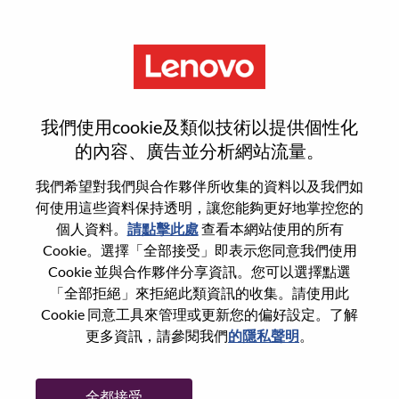
功能
登入或註冊新使用者帳戶
我們使用cookie及類似技術以提供個性化
的內容、廣告並分析網站流量。
我們希望對我們與合作夥伴所收集的資料以及我們如
何使用這些資料保持透明，讓您能夠更好地掌控您的
回訪使用者
個人資料。
請點擊此處
查看本網站使用的所有
Cookie。選擇「全部接受」即表示您同意我們使用
Cookie 並與合作夥伴分享資訊。您可以選擇點選
姓氏
「全部拒絕」來拒絕此類資訊的收集。請使用此
學位名稱
Cookie 同意工具來管理或更新您的偏好設定。了解
更多資訊，請參閱我們
的隱私聲明
。
密碼
全都接受