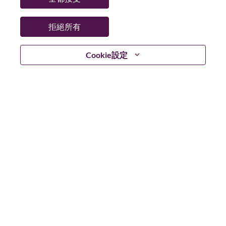
拒絕所有
登入
Cookie設定
忘記密碼了？
若你曾使用你的電子郵件申請我們的職位，你可以選擇”
忘記密碼”重新設定你的登入資料
如遇上登入問題，或無法建立帳號。請連絡我們的人力
資源部門
hrsupport@lenovo.com
請在郵件的主題寫上
“Application login issue” 及在郵件中例明你遇到的問題和
附上截圖。我們將盡快與你聯絡。
我們非常榮幸與你分享我們全新的求職網頁。你可以透
過全新的功能，隨時查閱你申請職位的狀況，訂閱新職
位發佈資訊，了解為何我們喜歡在聯想工作的資訊，和
加入聯想人才社團。