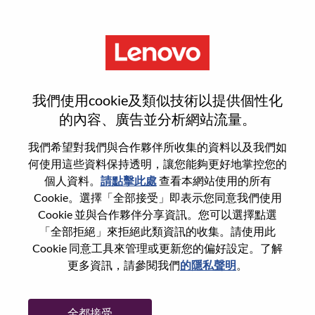
功能
登入或註冊新使用者帳戶
我們使用cookie及類似技術以提供個性化
的內容、廣告並分析網站流量。
我們希望對我們與合作夥伴所收集的資料以及我們如
何使用這些資料保持透明，讓您能夠更好地掌控您的
回訪使用者
個人資料。
請點擊此處
查看本網站使用的所有
Cookie。選擇「全部接受」即表示您同意我們使用
Cookie 並與合作夥伴分享資訊。您可以選擇點選
姓氏
「全部拒絕」來拒絕此類資訊的收集。請使用此
學位名稱
Cookie 同意工具來管理或更新您的偏好設定。了解
更多資訊，請參閱我們
的隱私聲明
。
密碼
全都接受