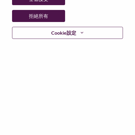
拒絕所有
登入
Cookie設定
忘記密碼了？
若你曾使用你的電子郵件申請我們的職位，你可以選擇”
忘記密碼”重新設定你的登入資料
如遇上登入問題，或無法建立帳號。請連絡我們的人力
資源部門
hrsupport@lenovo.com
請在郵件的主題寫上
“Application login issue” 及在郵件中例明你遇到的問題和
附上截圖。我們將盡快與你聯絡。
我們非常榮幸與你分享我們全新的求職網頁。你可以透
過全新的功能，隨時查閱你申請職位的狀況，訂閱新職
位發佈資訊，了解為何我們喜歡在聯想工作的資訊，和
加入聯想人才社團。