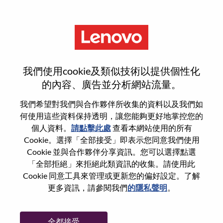
功能
登入或註冊新使用者帳戶
我們使用cookie及類似技術以提供個性化
的內容、廣告並分析網站流量。
我們希望對我們與合作夥伴所收集的資料以及我們如
何使用這些資料保持透明，讓您能夠更好地掌控您的
回訪使用者
個人資料。
請點擊此處
查看本網站使用的所有
Cookie。選擇「全部接受」即表示您同意我們使用
Cookie 並與合作夥伴分享資訊。您可以選擇點選
姓氏
「全部拒絕」來拒絕此類資訊的收集。請使用此
學位名稱
Cookie 同意工具來管理或更新您的偏好設定。了解
更多資訊，請參閱我們
的隱私聲明
。
密碼
全都接受