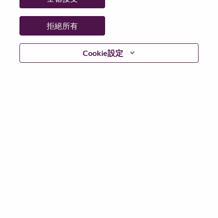
拒絕所有
登入
Cookie設定
忘記密碼了？
若你曾使用你的電子郵件申請我們的職位，你可以選擇”
忘記密碼”重新設定你的登入資料
如遇上登入問題，或無法建立帳號。請連絡我們的人力
資源部門
hrsupport@lenovo.com
請在郵件的主題寫上
“Application login issue” 及在郵件中例明你遇到的問題和
附上截圖。我們將盡快與你聯絡。
我們非常榮幸與你分享我們全新的求職網頁。你可以透
過全新的功能，隨時查閱你申請職位的狀況，訂閱新職
位發佈資訊，了解為何我們喜歡在聯想工作的資訊，和
加入聯想人才社團。