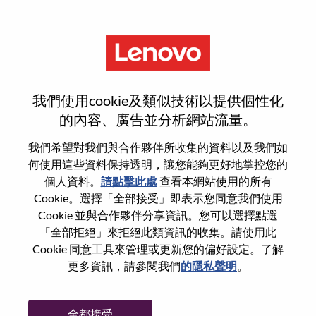
功能
登入或註冊新使用者帳戶
我們使用cookie及類似技術以提供個性化
的內容、廣告並分析網站流量。
我們希望對我們與合作夥伴所收集的資料以及我們如
何使用這些資料保持透明，讓您能夠更好地掌控您的
回訪使用者
個人資料。
請點擊此處
查看本網站使用的所有
Cookie。選擇「全部接受」即表示您同意我們使用
Cookie 並與合作夥伴分享資訊。您可以選擇點選
姓氏
「全部拒絕」來拒絕此類資訊的收集。請使用此
學位名稱
Cookie 同意工具來管理或更新您的偏好設定。了解
更多資訊，請參閱我們
的隱私聲明
。
密碼
全都接受