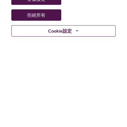
拒絕所有
登入
Cookie設定
忘記密碼了？
若你曾使用你的電子郵件申請我們的職位，你可以選擇”
忘記密碼”重新設定你的登入資料
如遇上登入問題，或無法建立帳號。請連絡我們的人力
資源部門
hrsupport@lenovo.com
請在郵件的主題寫上
“Application login issue” 及在郵件中例明你遇到的問題和
附上截圖。我們將盡快與你聯絡。
我們非常榮幸與你分享我們全新的求職網頁。你可以透
過全新的功能，隨時查閱你申請職位的狀況，訂閱新職
位發佈資訊，了解為何我們喜歡在聯想工作的資訊，和
加入聯想人才社團。