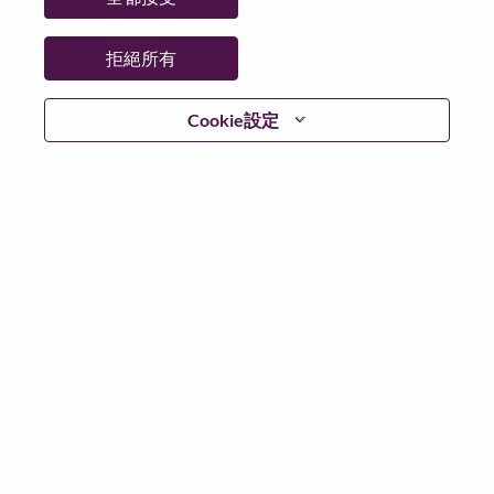
拒絕所有
登入
Cookie設定
忘記密碼了？
若你曾使用你的電子郵件申請我們的職位，你可以選擇”
忘記密碼”重新設定你的登入資料
如遇上登入問題，或無法建立帳號。請連絡我們的人力
資源部門
hrsupport@lenovo.com
請在郵件的主題寫上
“Application login issue” 及在郵件中例明你遇到的問題和
附上截圖。我們將盡快與你聯絡。
我們非常榮幸與你分享我們全新的求職網頁。你可以透
過全新的功能，隨時查閱你申請職位的狀況，訂閱新職
位發佈資訊，了解為何我們喜歡在聯想工作的資訊，和
加入聯想人才社團。