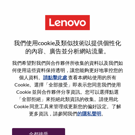
功能
登入或註冊新使用者帳戶
我們使用cookie及類似技術以提供個性化
的內容、廣告並分析網站流量。
我們希望對我們與合作夥伴所收集的資料以及我們如
何使用這些資料保持透明，讓您能夠更好地掌控您的
回訪使用者
個人資料。
請點擊此處
查看本網站使用的所有
Cookie。選擇「全部接受」即表示您同意我們使用
Cookie 並與合作夥伴分享資訊。您可以選擇點選
姓氏
「全部拒絕」來拒絕此類資訊的收集。請使用此
學位名稱
Cookie 同意工具來管理或更新您的偏好設定。了解
更多資訊，請參閱我們
的隱私聲明
。
密碼
全都接受