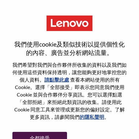
功能
登入或註冊新使用者帳戶
我們使用cookie及類似技術以提供個性化
的內容、廣告並分析網站流量。
我們希望對我們與合作夥伴所收集的資料以及我們如
何使用這些資料保持透明，讓您能夠更好地掌控您的
回訪使用者
個人資料。
請點擊此處
查看本網站使用的所有
Cookie。選擇「全部接受」即表示您同意我們使用
Cookie 並與合作夥伴分享資訊。您可以選擇點選
姓氏
「全部拒絕」來拒絕此類資訊的收集。請使用此
學位名稱
Cookie 同意工具來管理或更新您的偏好設定。了解
更多資訊，請參閱我們
的隱私聲明
。
密碼
全都接受