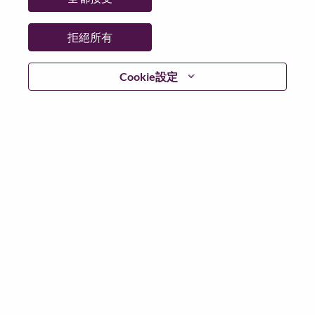
拒絕所有
登入
Cookie設定
忘記密碼了？
若你曾使用你的電子郵件申請我們的職位，你可以選擇”
忘記密碼”重新設定你的登入資料
如遇上登入問題，或無法建立帳號。請連絡我們的人力
資源部門
hrsupport@lenovo.com
請在郵件的主題寫上
“Application login issue” 及在郵件中例明你遇到的問題和
附上截圖。我們將盡快與你聯絡。
我們非常榮幸與你分享我們全新的求職網頁。你可以透
過全新的功能，隨時查閱你申請職位的狀況，訂閱新職
位發佈資訊，了解為何我們喜歡在聯想工作的資訊，和
加入聯想人才社團。